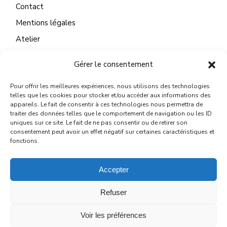
Contact
Mentions légales
Atelier
Gérer le consentement
Pour offrir les meilleures expériences, nous utilisons des technologies
CONTACT
telles que les cookies pour stocker et/ou accéder aux informations des
appareils. Le fait de consentir à ces technologies nous permettra de
22 Quai du Mail
traiter des données telles que le comportement de navigation ou les ID
uniques sur ce site. Le fait de ne pas consentir ou de retirer son
45130 Meung sur Loire
consentement peut avoir un effet négatif sur certaines caractéristiques et
fonctions.
michelelegallo@wanadoo.fr
Accepter
Refuser
© 2024
MICHÈLE LE GALLO
Voir les préférences