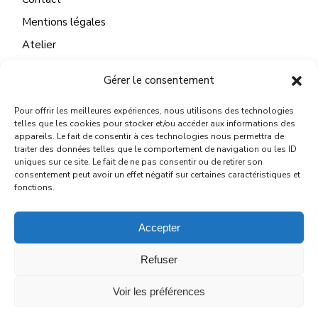
Mentions légales
Atelier
Gérer le consentement
Pour offrir les meilleures expériences, nous utilisons des technologies
CONTACT
telles que les cookies pour stocker et/ou accéder aux informations des
appareils. Le fait de consentir à ces technologies nous permettra de
22 Quai du Mail
traiter des données telles que le comportement de navigation ou les ID
uniques sur ce site. Le fait de ne pas consentir ou de retirer son
45130 Meung sur Loire
consentement peut avoir un effet négatif sur certaines caractéristiques et
fonctions.
michelelegallo@wanadoo.fr
Accepter
Refuser
© 2024
MICHÈLE LE GALLO
Voir les préférences