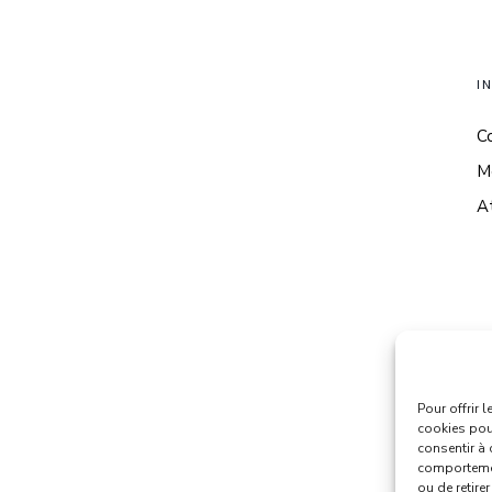
I
C
M
At
Pour offrir 
cookies pour
consentir à 
comportement
ou de retire