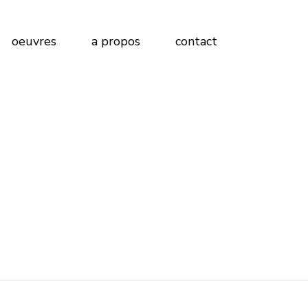
Peinture sur Papier
oeuvres
a propos
contact
Peinture sur Bois
Peinture sur Toile
Peinture sur Papier
Peinture sur Bois
Peinture sur Toile