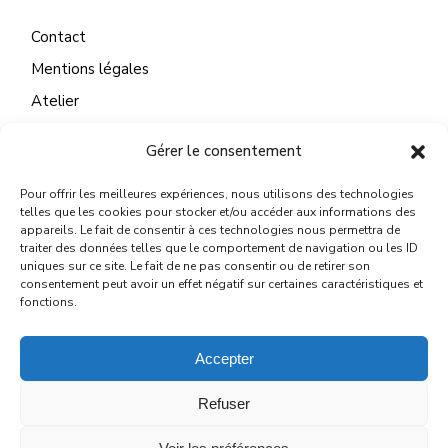
Contact
Mentions légales
Atelier
Gérer le consentement
Pour offrir les meilleures expériences, nous utilisons des technologies
CONTACT
telles que les cookies pour stocker et/ou accéder aux informations des
appareils. Le fait de consentir à ces technologies nous permettra de
22 Quai du Mail
traiter des données telles que le comportement de navigation ou les ID
uniques sur ce site. Le fait de ne pas consentir ou de retirer son
45130 Meung sur Loire
consentement peut avoir un effet négatif sur certaines caractéristiques et
fonctions.
michelelegallo@wanadoo.fr
Accepter
Refuser
© 2024
MICHÈLE LE GALLO