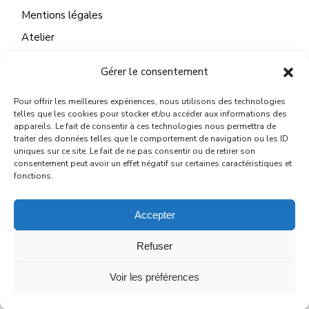
Mentions légales
Atelier
Gérer le consentement
Pour offrir les meilleures expériences, nous utilisons des technologies
CONTACT
telles que les cookies pour stocker et/ou accéder aux informations des
appareils. Le fait de consentir à ces technologies nous permettra de
22 Quai du Mail
traiter des données telles que le comportement de navigation ou les ID
uniques sur ce site. Le fait de ne pas consentir ou de retirer son
45130 Meung sur Loire
consentement peut avoir un effet négatif sur certaines caractéristiques et
fonctions.
michelelegallo@wanadoo.fr
Accepter
Refuser
© 2024
MICHÈLE LE GALLO
Voir les préférences