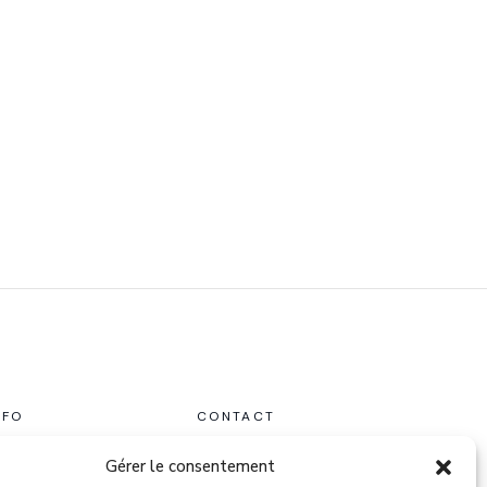
NFO
CONTACT
Gérer le consentement
ontact
22 Quai du Mail