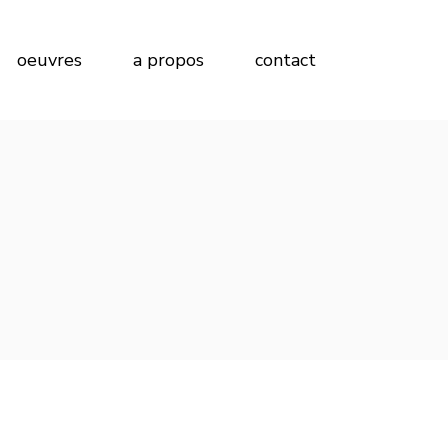
Peinture sur Papier
oeuvres
a propos
contact
Peinture sur Bois
Peinture sur Toile
Peinture sur Papier
Peinture sur Bois
Peinture sur Toile