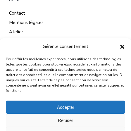
Contact
Mentions légales
Atelier
Gérer le consentement
Pour offrir les meilleures expériences, nous utilisons des technologies
CONTACT
telles que les cookies pour stocker et/ou accéder aux informations des
appareils. Le fait de consentir à ces technologies nous permettra de
22 Quai du Mail
traiter des données telles que le comportement de navigation ou les ID
uniques sur ce site. Le fait de ne pas consentir ou de retirer son
45130 Meung sur Loire
consentement peut avoir un effet négatif sur certaines caractéristiques et
fonctions.
michelelegallo@wanadoo.fr
Accepter
Refuser
© 2024
MICHÈLE LE GALLO