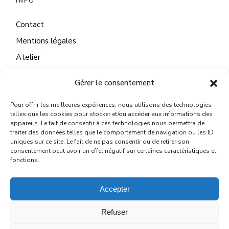
INFO
Contact
Mentions légales
Atelier
Gérer le consentement
Pour offrir les meilleures expériences, nous utilisons des technologies
CONTACT
telles que les cookies pour stocker et/ou accéder aux informations des
appareils. Le fait de consentir à ces technologies nous permettra de
22 Quai du Mail
traiter des données telles que le comportement de navigation ou les ID
uniques sur ce site. Le fait de ne pas consentir ou de retirer son
45130 Meung sur Loire
consentement peut avoir un effet négatif sur certaines caractéristiques et
fonctions.
michelelegallo@wanadoo.fr
Accepter
Refuser
© 2024
MICHÈLE LE GALLO